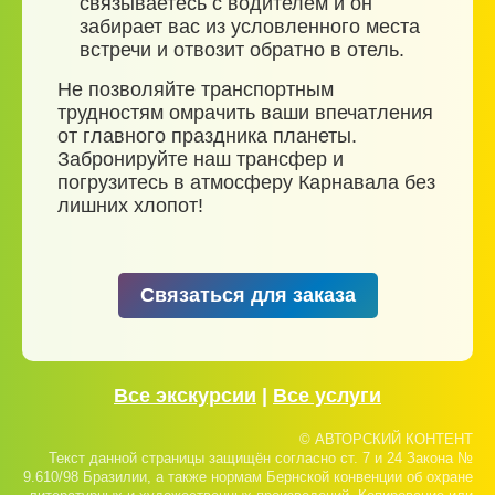
связываетесь с водителем и он
забирает вас из условленного места
встречи и отвозит обратно в отель.
Не позволяйте транспортным
трудностям омрачить ваши впечатления
от главного праздника планеты.
Забронируйте наш трансфер и
погрузитесь в атмосферу Карнавала без
лишних хлопот!
Связаться для заказа
Все экскурсии
|
Все услуги
© АВТОРСКИЙ КОНТЕНТ
Текст данной страницы защищён согласно ст. 7 и 24 Закона №
9.610/98 Бразилии, а также нормам Бернской конвенции об охране