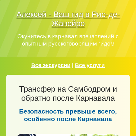
Алексей - Ваш гид в Рио-де-
Жанейро
Окунитесь в карнавал впечатлений с
опытным русскоговорящим гидом
Все экскурсии
|
Все услуги
Трансфер на Самбодром и
обратно после Карнавала
Безопасность превыше всего,
особенно после Карнавала