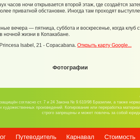
ух часов ночи открывается второй этаж, где создаётся зат
олее приватной обстановке. Иногда там проходят выступле
е вечера — пятница, суббота и воскресенье, когда клуб 
в ночной жизни в Копакабане.
Princesa Isabel, 21 - Copacabana.
Открыть карту Google...
Фотографии
защищён согласно ст. 7 и 24 Закона № 9.610/98 Бразилии, а также норм
и художественных произведений. Копирование или переработка материа
строго запрещены и может повлечь за собой юрид
ог
Путеводитель
Карнавал
Стоимость