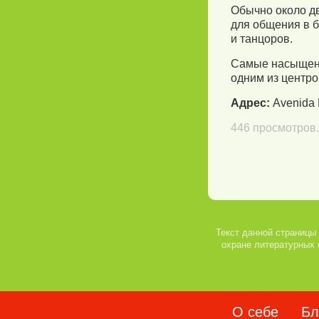
Обычно около дв
для общения в б
и танцоров.
Самые насыщенны
одним из центро
Адрес:
Avenida 
446
просмотров.
Текст данной страницы 
охране литературных 
О себе
Бл