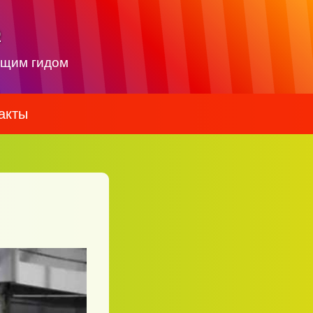
о
ящим гидом
акты