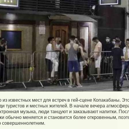
о из известных мест для встреч в гей-сцене Копакабаны. Это
и туристов и местных жителей. В начале вечера атмосфера
ектронная музыка, люди танцуют и заказывают напитки. Пос
и обычно меняется и становится более откровенным, поэт
о совершеннолетним.