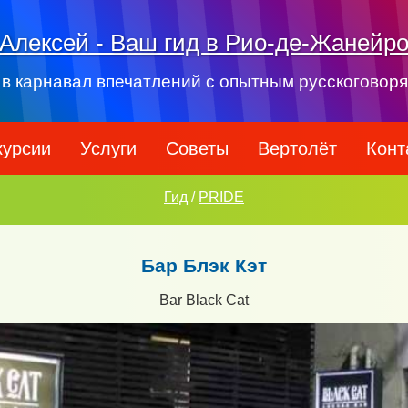
Алексей - Ваш гид в Рио-де-Жанейр
 в карнавал впечатлений с опытным русскоговор
курсии
Услуги
Советы
Вертолёт
Конт
Гид
/
PRIDE
Бар Блэк Кэт
Bar Black Cat