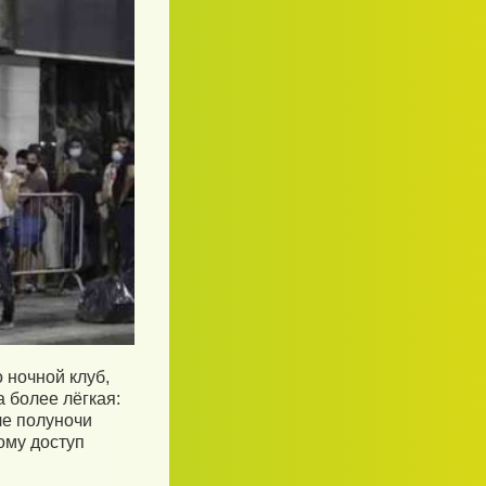
 ночной клуб,
 более лёгкая:
ле полуночи
ому доступ