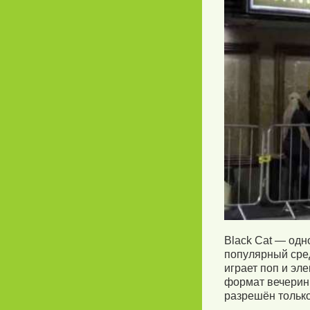
Black Cat — одн
популярный сред
играет поп и эл
формат вечеринк
разрешён тольк