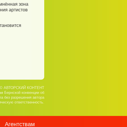
емнённая зона
ния артистов
становится
© АВТОРСКИЙ КОНТЕНТ
ам Бернской конвенции об
ла без разрешения автора
ическую ответственность.
Агентствам