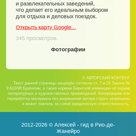
и развлекательных заведений,
что делает его идеальным выбором
для отдыха и деловых поездок.
Открыть карту Google...
345
просмотров.
Фотографии
© АВТОРСКИЙ КОНТЕНТ
Текст данной страницы защищён согласно ст. 7 и 24 Закона №
9.610/98 Бразилии, а также нормам Бернской конвенции об охране
литературных и художественных произведений. Копирование или
переработка материала без разрешения автора строго запрещены
и может повлечь за собой юридическую ответственность.
2012-2026 © Алексей - гид в Рио-де-
Жанейро