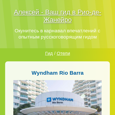
Алексей - Ваш гид в Рио-де-
Жанейро
Окунитесь в карнавал впечатлений с
опытным русскоговорящим гидом
Гид
/
Отели
Wyndham Rio Barra