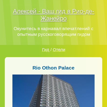
Алексей - Ваш гид в Рио-де-
Жанейро
Окунитесь в карнавал впечатлений с
опытным русскоговорящим гидом
Гид
/
Отели
Rio Othon Palace