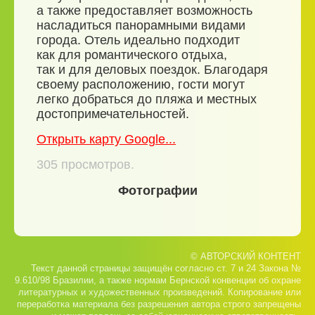
а также предоставляет возможность
насладиться панорамными видами
города. Отель идеально подходит
как для романтического отдыха,
так и для деловых поездок. Благодаря
своему расположению, гости могут
легко добраться до пляжа и местных
достопримечательностей.
Открыть карту Google...
305
просмотров.
Фотографии
© АВТОРСКИЙ КОНТЕНТ
Текст данной страницы защищён согласно ст. 7 и 24 Закона №
9.610/98 Бразилии, а также нормам Бернской конвенции об охране
литературных и художественных произведений. Копирование или
переработка материала без разрешения автора строго запрещены