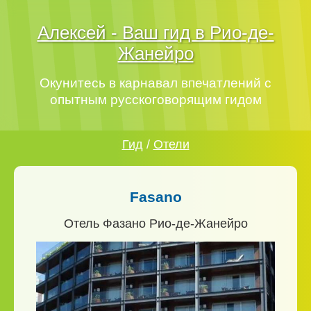
Алексей - Ваш гид в Рио-де-
Жанейро
Окунитесь в карнавал впечатлений с
опытным русскоговорящим гидом
Гид
/
Отели
Fasano
Отель Фазано Рио-де-Жанейро