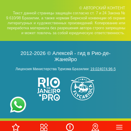
© АВТОРСКИЙ КОНТЕНТ
Текст данной страницы защищён согласно ст. 7 и 24 Закона №
9.610/98 Бразилии, а также нормам Бернской конвенции об охране
литературных и художественных произведений. Копирование или
переработка материала без разрешения автора строго запрещены
и может повлечь за собой юридическую ответственность.
2012-2026 © Алексей - гид в Рио-де-
Жанейро
Лицензия Министерства Туризма Бразилии:
19.024074.96-5