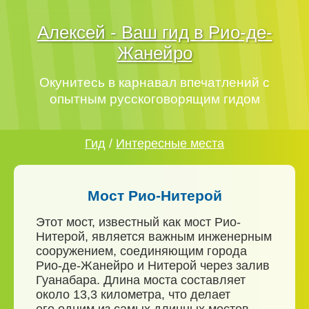
Алексей - Ваш гид в Рио-де-
Жанейро
Окунитесь в карнавал впечатлений с
опытным русскоговорящим гидом
Гид
/
Интересные места
Мост Рио-Нитерой
Этот мост, известный как мост Рио-
Нитерой, является важным инженерным
сооружением, соединяющим города
Рио-де-Жанейро и Нитерой через залив
Гуанабара. Длина моста составляет
около 13,3 километра, что делает