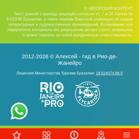
© АВТОРСКИЙ КОНТЕНТ
Текст данной страницы защищён согласно ст. 7 и 24 Закона №
9.610/98 Бразилии, а также нормам Бернской конвенции об охране
литературных и художественных произведений. Копирование или
переработка материала без разрешения автора строго запрещены
и может повлечь за собой юридическую ответственность.
2012-2026 © Алексей - гид в Рио-де-
Жанейро
Лицензия Министерства Туризма Бразилии:
19.024074.96-5