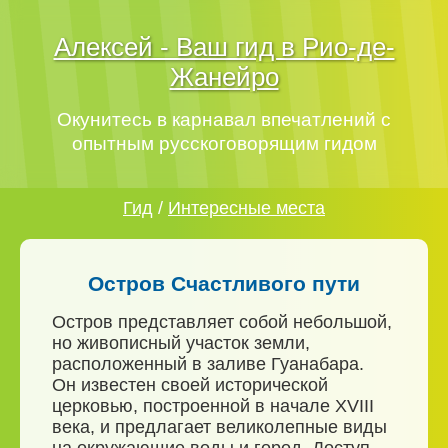
Алексей - Ваш гид в Рио-де-
Жанейро
Окунитесь в карнавал впечатлений с
опытным русскоговорящим гидом
Гид
/
Интересные места
Остров Счастливого пути
Остров представляет собой небольшой,
но живописный участок земли,
расположенный в заливе Гуанабара.
Он известен своей исторической
церковью, построенной в начале XVIII
века, и предлагает великолепные виды