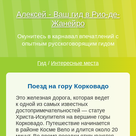
Алексей - Ваш гид в Рио-де-
Жанейро
Окунитесь в карнавал впечатлений с
опытным русскоговорящим гидом
Гид
/
Интересные места
Поезд на гору Корковадо
Это железная дорога, которая ведет
к одной из самых известных
достопримечательностей — статуе
Христа-Искупителя на вершине горы
Корковадо. Путешествие начинается
в районе Косме Вело и длится около 20