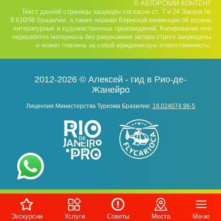
© АВТОРСКИЙ КОНТЕНТ
Текст данной страницы защищён согласно ст. 7 и 24 Закона №
9.610/98 Бразилии, а также нормам Бернской конвенции об охране
литературных и художественных произведений. Копирование или
переработка материала без разрешения автора строго запрещены
и может повлечь за собой юридическую ответственность.
2012-2026 © Алексей - гид в Рио-де-
Жанейро
Лицензия Министерства Туризма Бразилии:
19.024074.96-5
Экскурсии
Услуги
Советы
Места
Меню